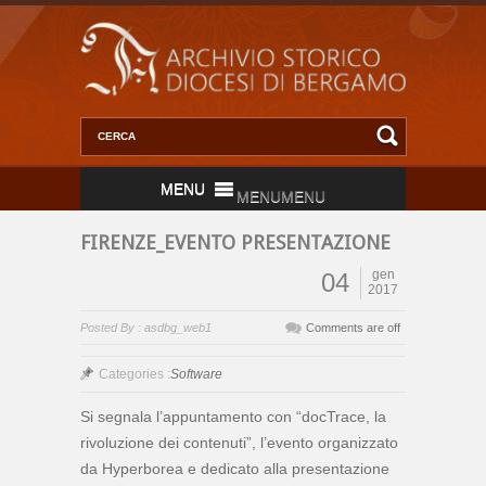
MENU
MENU
FIRENZE_EVENTO PRESENTAZIONE
gen
04
2017
Posted By : asdbg_web1
Comments are off
Categories :
Software
Si segnala l’appuntamento con “docTrace, la
rivoluzione dei contenuti”, l’evento organizzato
da Hyperborea e dedicato alla presentazione