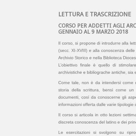
LETTURA E TRASCRIZIONE
CORSO PER ADDETTI AGLI ARC
GENNAIO AL 9 MARZO 2018
Il corso, si propone di introdurre alla le
(secc. XI-XVIII) e alla conoscenza delle 
Archivio Storico e nella Biblioteca Dioce
L’obiettivo finale è quello di stimola
archivistiche e bibliograche antiche, sia e
Come tale, non è da intendersi come u
storia della scrittura, bensì come un 
documenti, così da conoscerne gli aspetti 
informazioni offerta dalle varie tipologi
Il corso si articola in otto lezioni set
discreta conoscenza del latino e dei princi
Le esercitazioni si svolgono su ripr