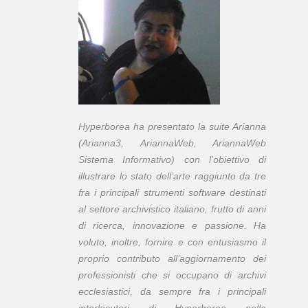
Hyperborea ha presentato la
suite
Arianna
(Arianna3, AriannaWeb, AriannaWeb
Sistema Informativo) con l’obiettivo di
illustrare lo stato dell’arte raggiunto da tre
fra i principali strumenti software destinati
al settore archivistico italiano, frutto di anni
di ricerca, innovazione e passione. Ha
voluto, inoltre, fornire e con entusiasmo il
proprio contributo all’aggiornamento dei
professionisti che si occupano di archivi
ecclesiastici, da sempre fra i principali
interlocutori di Hyperborea nella