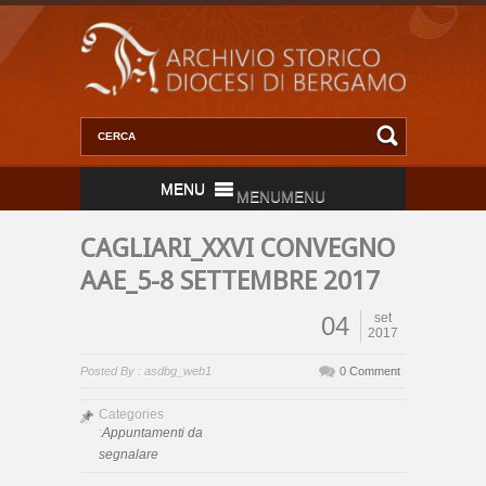
MENU
MENU
CAGLIARI_XXVI CONVEGNO
AAE_5-8 SETTEMBRE 2017
set
04
2017
Posted By : asdbg_web1
0 Comment
Categories
:
Appuntamenti da
segnalare