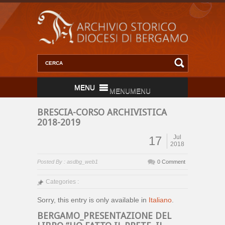
MENU
MENU
BRESCIA-CORSO ARCHIVISTICA
2018-2019
Jul
17
2018
Posted By : asdbg_web1
0 Comment
Categories :
Sorry, this entry is only available in
Italiano
.
BERGAMO_PRESENTAZIONE DEL