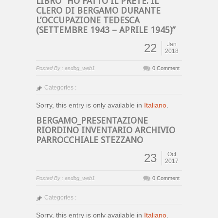
LIBRO “HO FATTO IL PRETE. IL
CLERO DI BERGAMO DURANTE
L’OCCUPAZIONE TEDESCA
(SETTEMBRE 1943 – APRILE 1945)”
Jan
22
2018
Posted By : asdbg_web1
0 Comment
Categories :
Sorry, this entry is only available in
Italiano
.
BERGAMO_PRESENTAZIONE
RIORDINO INVENTARIO ARCHIVIO
PARROCCHIALE STEZZANO
Oct
23
2017
Posted By : asdbg_web1
0 Comment
Categories :
Sorry, this entry is only available in
Italiano
.