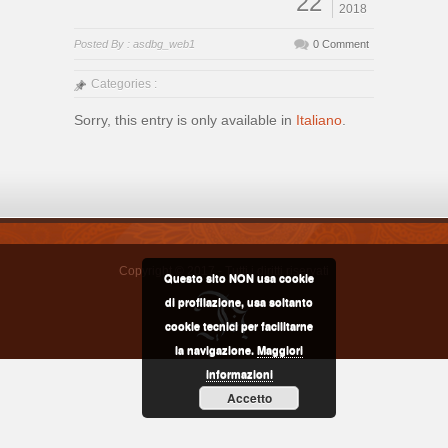
22
2018
Posted By : asdbg_web1
0 Comment
Categories :
Sorry, this entry is only available in
Italiano
.
Copyright © 2017 - Tutti i diritti riservati
Questo sito NON usa cookie
di profilazione, usa soltanto
cookie tecnici per facilitarne
la navigazione.
Maggiori
informazioni
Accetto